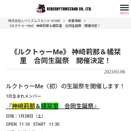
MENU
>
>
株式会社レベリズムスタンド HOME
新着情報
《ルクトゥーMe》 神﨑莉那＆橘栞里 合同生誕祭 開催決定！
《ルクトゥーMe》 神﨑莉那＆橘栞
里 合同生誕祭 開催決定！
2023/01/06
ルクトゥーMe〈初〉の生誕祭を開催します！
1月生まれメンバー
『
神﨑莉那
＆
橘栞里
合同生誕祭』
日程：1月28日（土）
OPEN: 11:10 START: 11:30